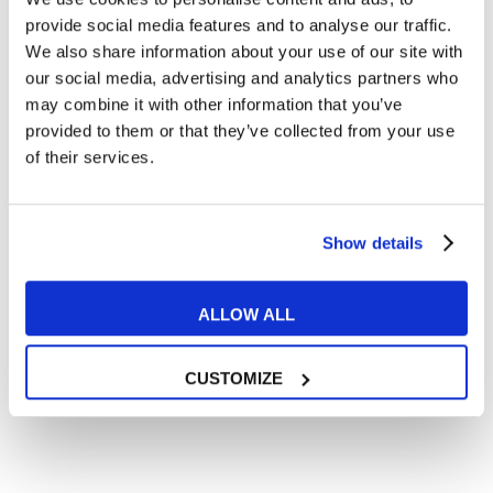
Articoli dedicati alla grammatica inglese
provide social media features and to analyse our traffic.
Articoli dedicati a inglese nel mondo del lavoro
We also share information about your use of our site with
Articoli con tips e new sulla lingua inglese
our social media, advertising and analytics partners who
may combine it with other information that you’ve
Articoli divertenti su film e musica
provided to them or that they’ve collected from your use
In quanto di età superiore ai 16 anni, dichiaro di acconsentire
of their services.
al trattamento dei miei dati personali in conformità
all’
informativa privacy
.
Desidero ricevere comunicazioni commerciali e promozionali
relative ai prodotti e servizi a marchio MyES
Show details
** le sedi contrassegnate con * offrono sempre solo corsi online
ALLOW ALL
RICHIEDI INFORMAZIONI
CUSTOMIZE