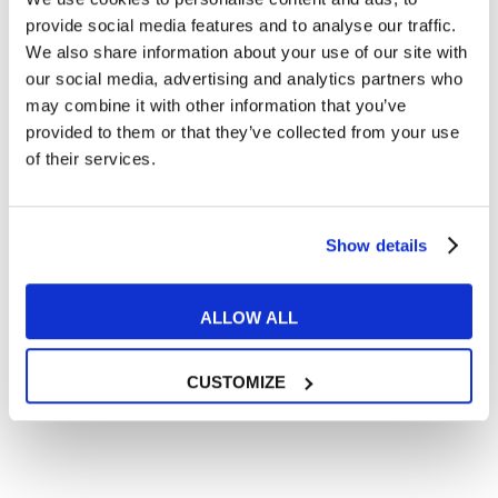
Articoli dedicati alla grammatica inglese
provide social media features and to analyse our traffic.
Articoli dedicati a inglese nel mondo del lavoro
We also share information about your use of our site with
Articoli con tips e new sulla lingua inglese
our social media, advertising and analytics partners who
may combine it with other information that you’ve
Articoli divertenti su film e musica
provided to them or that they’ve collected from your use
In quanto di età superiore ai 16 anni, dichiaro di acconsentire
of their services.
al trattamento dei miei dati personali in conformità
all’
informativa privacy
.
Desidero ricevere comunicazioni commerciali e promozionali
relative ai prodotti e servizi a marchio MyES
Show details
** le sedi contrassegnate con * offrono sempre solo corsi online
ALLOW ALL
RICHIEDI INFORMAZIONI
CUSTOMIZE