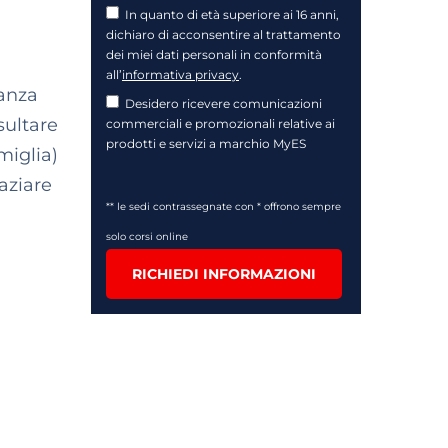
In quanto di età superiore ai 16 anni,
dichiaro di acconsentire al trattamento
dei miei dati personali in conformità
all’
informativa privacy
.
tanza
Desidero ricevere comunicazioni
sultare
commerciali e promozionali relative ai
prodotti e servizi a marchio MyES
miglia)
aziare
** le sedi contrassegnate con * offrono sempre
solo corsi online
RICHIEDI INFORMAZIONI