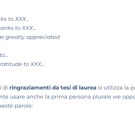
nks to XXX…
thanks to XXX…
s greatly appreciated
 to…
gratitude to XXX…
i di
ringraziamenti da tesi di laurea
si utilizza la 
nte usare anche la prima persona plurale
we
oppu
este parole: