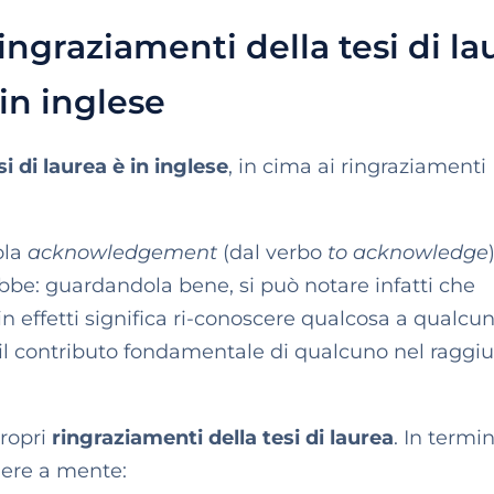
ringraziamenti della tesi di la
in inglese
si di laurea è in inglese
, in cima ai ringraziamenti
ola
acknowledgement
(dal verbo
to acknowledge
bbe: guardandola bene, si può notare infatti che
n effetti significa ri-conoscere qualcosa a qualcun
o il contributo fondamentale di qualcuno nel raggi
propri
ringraziamenti della tesi di laurea
. In termin
nere a mente: