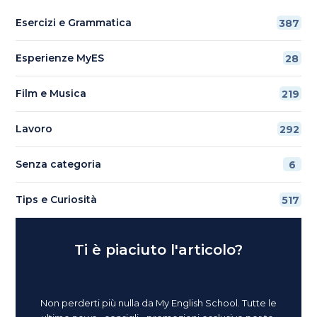
Esercizi e Grammatica
387
Esperienze MyES
28
Film e Musica
219
Lavoro
292
Senza categoria
6
Tips e Curiosità
517
Ti è piaciuto l'articolo?
Non perderti più nulla da My English School. Tutte le