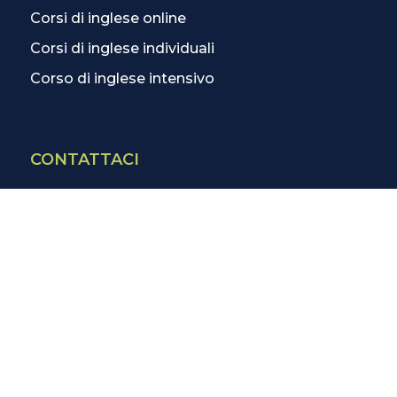
Corsi di inglese online
Corsi di inglese individuali
Corso di inglese intensivo
CONTATTACI
Contatti
La scuola più vicina
Tutte le scuole
Info corsi di inglese
SCOPRI DI PIÙ