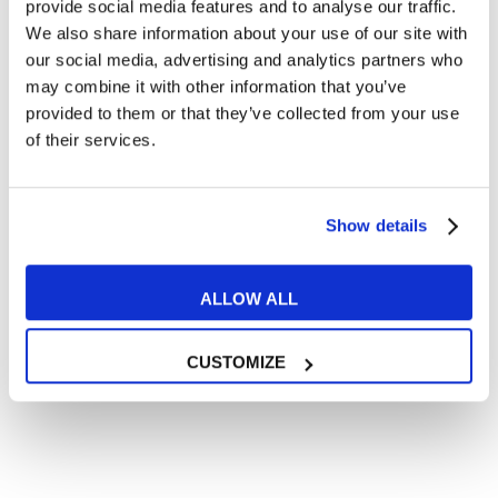
Articoli dedicati a inglese nel mondo del lavoro
provide social media features and to analyse our traffic.
We also share information about your use of our site with
Articoli con tips e new sulla lingua inglese
our social media, advertising and analytics partners who
Articoli divertenti su film e musica
may combine it with other information that you’ve
In quanto di età superiore ai 16 anni, dichiaro di acconsentire
provided to them or that they’ve collected from your use
al trattamento dei miei dati personali in conformità
of their services.
all’
informativa privacy
.
Desidero ricevere comunicazioni commerciali e promozionali
relative ai prodotti e servizi a marchio MyES
Show details
** le sedi contrassegnate con * offrono sempre solo corsi online
ALLOW ALL
RICHIEDI INFORMAZIONI
CUSTOMIZE