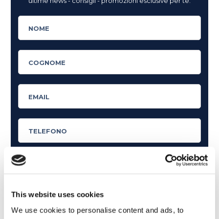
ultime news - consigli - promozioni esclusive per te.
Cosa ti piace leggere?
This website uses cookies
Articoli dedicati alla grammatica inglese
We use cookies to personalise content and ads, to