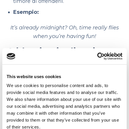
timore di offenderli.
Esempio:
It’s already midnight? Oh, time really flies
when you’re having fun!
A blessing in disguise
Cosa significa:
non tutti i mali vengono
This website uses cookies
per nuocere
We use cookies to personalise content and ads, to
Come usarlo:
stai per perdere il treno,
provide social media features and to analyse our traffic.
We also share information about your use of our site with
corri a perdifiato ma niente, è partito. Ti
our social media, advertising and analytics partners who
giri e sulla banchina c’è l’uomo o donna
may combine it with other information that you’ve
provided to them or that they’ve collected from your use
della tua vita. È proprio il caso di dire che
of their services.