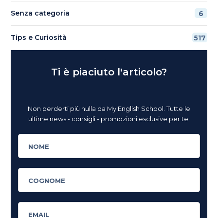
Senza categoria
6
Tips e Curiosità
517
Ti è piaciuto l'articolo?
Non perderti più nulla da My English School. Tutte le
ultime news - consigli - promozioni esclusive per te.