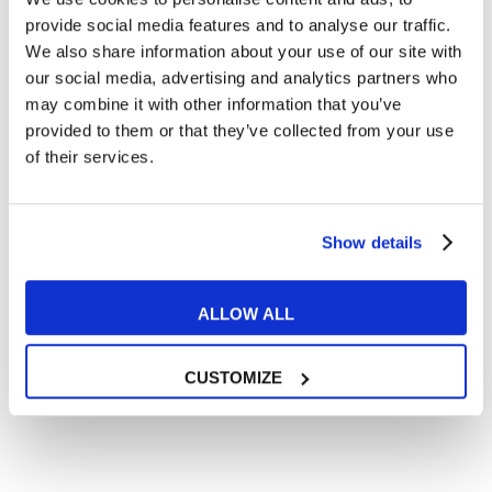
Articoli dedicati alla grammatica inglese
provide social media features and to analyse our traffic.
Articoli dedicati a inglese nel mondo del lavoro
We also share information about your use of our site with
Articoli con tips e new sulla lingua inglese
our social media, advertising and analytics partners who
may combine it with other information that you’ve
Articoli divertenti su film e musica
provided to them or that they’ve collected from your use
In quanto di età superiore ai 16 anni, dichiaro di acconsentire
of their services.
al trattamento dei miei dati personali in conformità
all’
informativa privacy
.
Desidero ricevere comunicazioni commerciali e promozionali
relative ai prodotti e servizi a marchio MyES
Show details
** le sedi contrassegnate con * offrono sempre solo corsi online
ALLOW ALL
RICHIEDI INFORMAZIONI
CUSTOMIZE