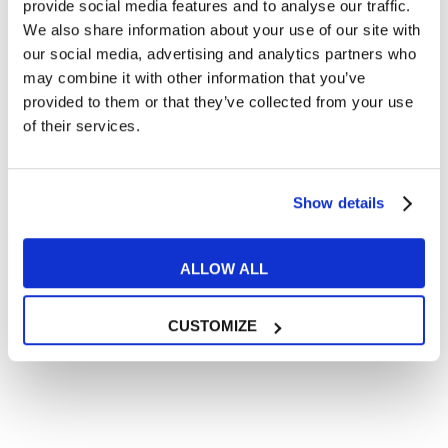
Articoli dedicati a inglese nel mondo del lavoro
provide social media features and to analyse our traffic.
We also share information about your use of our site with
Articoli con tips e new sulla lingua inglese
our social media, advertising and analytics partners who
Articoli divertenti su film e musica
may combine it with other information that you’ve
In quanto di età superiore ai 16 anni, dichiaro di acconsentire
provided to them or that they’ve collected from your use
al trattamento dei miei dati personali in conformità
of their services.
all’
informativa privacy
.
Desidero ricevere comunicazioni commerciali e promozionali
relative ai prodotti e servizi a marchio MyES
Show details
** le sedi contrassegnate con * offrono sempre solo corsi online
ALLOW ALL
RICHIEDI INFORMAZIONI
CUSTOMIZE