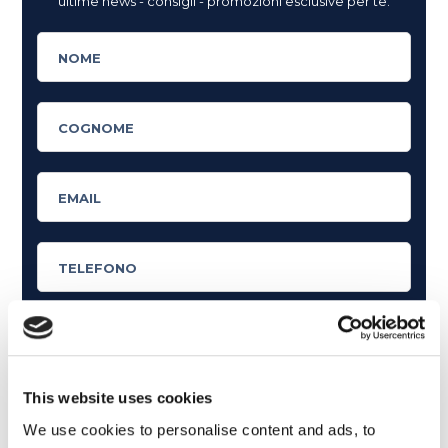
ultime news - consigli - promozioni esclusive per te.
Cosa ti piace leggere?
This website uses cookies
Articoli dedicati alla grammatica inglese
We use cookies to personalise content and ads, to