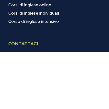
Corsi di inglese online
Corsi di inglese individuali
Corso di inglese intensivo
CONTATTACI
Contatti
La scuola più vicina
Tutte le scuole
Info corsi di inglese
SCOPRI DI PIÙ