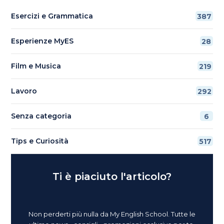
Esercizi e Grammatica
387
Esperienze MyES
28
Film e Musica
219
Lavoro
292
Senza categoria
6
Tips e Curiosità
517
Ti è piaciuto l'articolo?
Non perderti più nulla da My English School. Tutte le