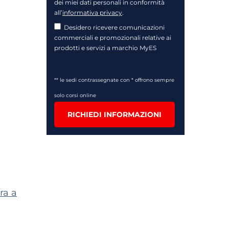
dei miei dati personali in conformità
all’
informativa privacy
.
Desidero ricevere comunicazioni
commerciali e promozionali relative ai
prodotti e servizi a marchio MyES
** le sedi contrassegnate con * offrono sempre
solo corsi online
RICHIEDI INFORMAZIONI
ra a