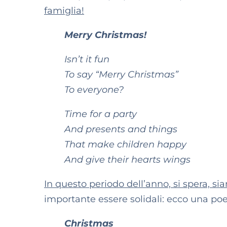
famiglia!
Merry Christmas!
Isn’t it fun
To say “Merry Christmas”
To everyone?
Time for a party
And presents and things
That make children happy
And give their hearts wings
In questo periodo dell’anno, si spera, si
importante essere solidali: ecco una poes
Christmas