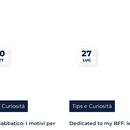
0
27
TT
LUG
e Curiosità
Tips e Curiosità
abbatico: i motivi per
Dedicated to my BFF: l