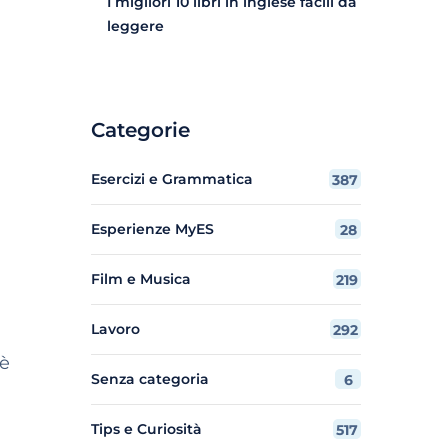
I migliori 10 libri in inglese facili da
leggere
Categorie
Esercizi e Grammatica
387
Esperienze MyES
28
Film e Musica
219
Lavoro
292
è
Senza categoria
6
Tips e Curiosità
517