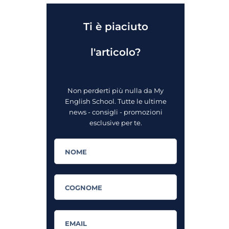
Ti è piaciuto
l'articolo?
Non perderti più nulla da My
English School. Tutte le ultime
news - consigli - promozioni
esclusive per te.