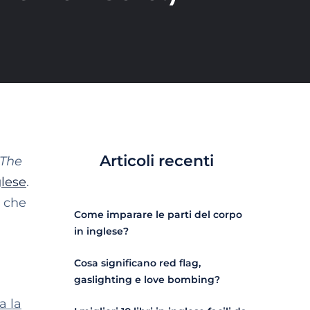
Articoli recenti
 The
glese
.
che
Come imparare le parti del corpo
in inglese?
Cosa significano red flag,
gaslighting e love bombing?
a la