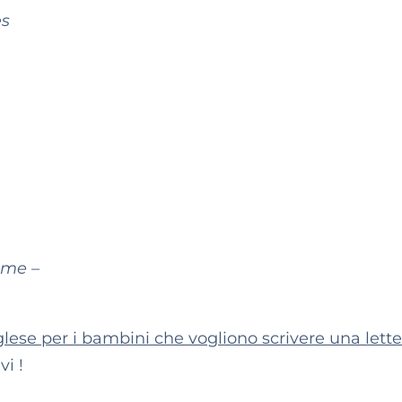
es
ime –
glese per i bambini che vogliono scrivere una lette
i !