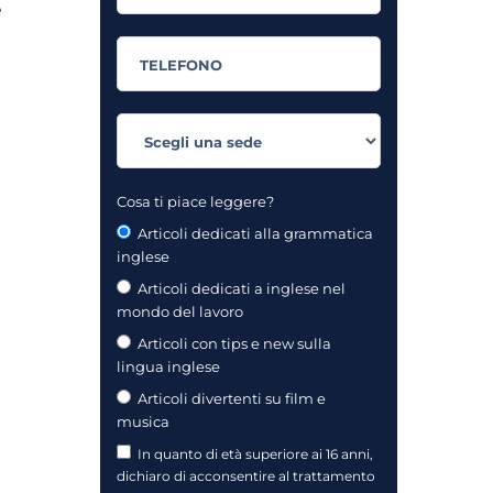
e
Cosa ti piace leggere?
Articoli dedicati alla grammatica
inglese
Articoli dedicati a inglese nel
mondo del lavoro
Articoli con tips e new sulla
lingua inglese
Articoli divertenti su film e
musica
In quanto di età superiore ai 16 anni,
dichiaro di acconsentire al trattamento