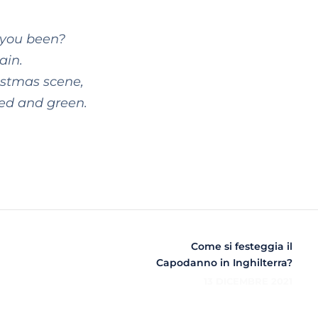
 you been?
ain.
istmas scene,
red and green.
Come si festeggia il
Capodanno in Inghilterra?
13 DICEMBRE 2021