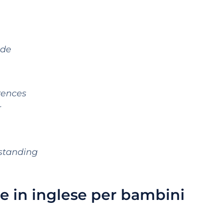
ide
erences
r
rstanding
le in inglese per bambini