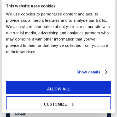
Esperienze MyES
28
This website uses cookies
We use cookies to personalise content and ads, to
Film e Musica
219
provide social media features and to analyse our traffic.
We also share information about your use of our site with
Lavoro
292
our social media, advertising and analytics partners who
may combine it with other information that you’ve
Senza categoria
6
provided to them or that they’ve collected from your use
of their services.
Tips e Curiosità
517
Show details
Ti è piaciuto l'articolo?
ALLOW ALL
Non perderti più nulla da My English School. Tutte le
ultime news - consigli - promozioni esclusive per te.
CUSTOMIZE