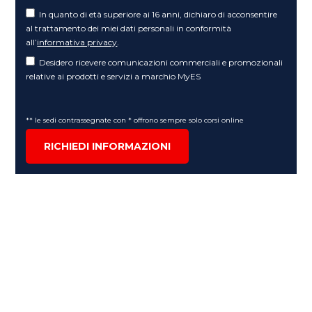
In quanto di età superiore ai 16 anni, dichiaro di acconsentire
al trattamento dei miei dati personali in conformità
all’
informativa privacy
.
Desidero ricevere comunicazioni commerciali e promozionali
relative ai prodotti e servizi a marchio MyES
** le sedi contrassegnate con * offrono sempre solo corsi online
RICHIEDI INFORMAZIONI