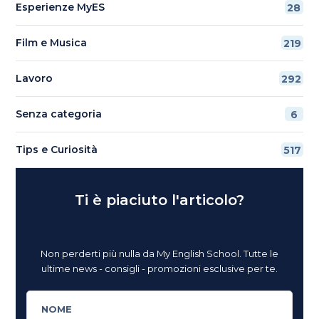
Esperienze MyES
28
Film e Musica
219
Lavoro
292
Senza categoria
6
Tips e Curiosità
517
Ti è piaciuto l'articolo?
Non perderti più nulla da My English School. Tutte le
ultime news - consigli - promozioni esclusive per te.