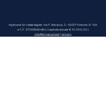
Mybrand Srl | sede legale: Via F. Baracca, 2 – 50127 Firenze | P. IVA
e C.F. 07096960484 | capitale sociale € 10.000,00 |
info@myes.school
|
privacy