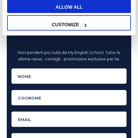
ALLOW ALL
Tips e Curiosità
517
CUSTOMIZE
Ti è piaciuto l'articolo?
Non perderti più nulla da My English School. Tutte le
ultime news - consigli - promozioni esclusive per te.