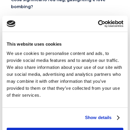
bombing?
I migliori 10 libri in inglese facili da leggere
This website uses cookies
Categorie
We use cookies to personalise content and ads, to
provide social media features and to analyse our traffic.
Esercizi e Grammatica
387
We also share information about your use of our site with
our social media, advertising and analytics partners who
Esperienze MyES
28
may combine it with other information that you’ve
provided to them or that they’ve collected from your use
Film e Musica
219
of their services.
Lavoro
292
Show details
Senza categoria
6