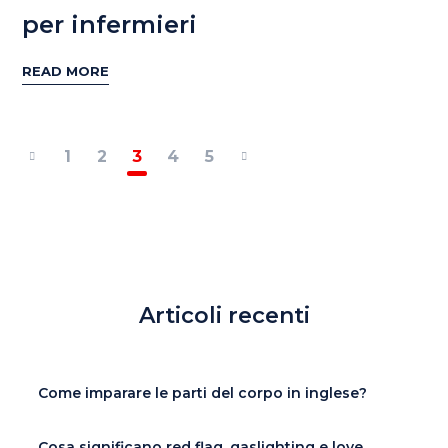
per infermieri
READ MORE
1
2
3
4
5
Articoli recenti
Come imparare le parti del corpo in inglese?
Cosa significano red flag, gaslighting e love