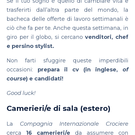
Se il tuo sogno è quello di cambiare vita e
trasferirti dall’altra parte del mondo, la
bacheca delle offerte di lavoro settimanali è
ciò che fa per te. Anche questa settimana, in
giro per il globo, si cercano
venditori, chef
e persino stylist.
Non farti sfuggire queste imperdibili
occasioni:
prepara il cv (in inglese,
of
course
) e candidati!
Good luck!
Camerieri/e di sala (estero)
‪La
Compagnia Internazionale Crociere
cerca
16 camerieri/e
da assumere con