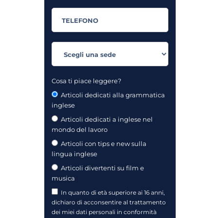
Cosa ti piace leggere?
Articoli dedicati alla grammatica
inglese
Articoli dedicati a inglese nel
mondo del lavoro
Articoli con tips e new sulla
lingua inglese
Articoli divertenti su film e
musica
In quanto di età superiore ai 16 anni,
dichiaro di acconsentire al trattamento
dei miei dati personali in conformità