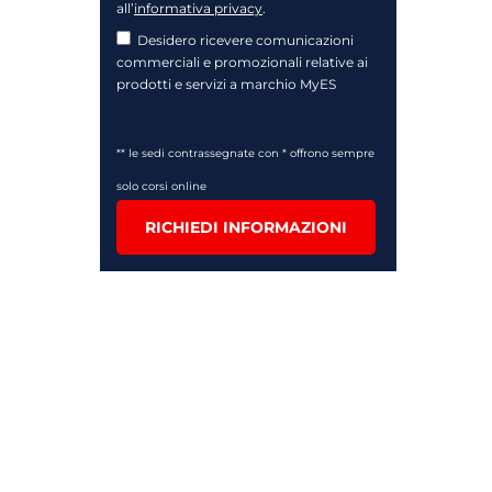
all’
informativa privacy
.
Desidero ricevere comunicazioni
commerciali e promozionali relative ai
prodotti e servizi a marchio MyES
** le sedi contrassegnate con * offrono sempre
solo corsi online
RICHIEDI INFORMAZIONI