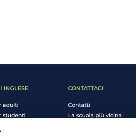
I INGLESE
CONTATTACI
r adulti
Contatti
r studenti
La scuola più vicina
r bambini e ragazzi
Tutte le scuole
s