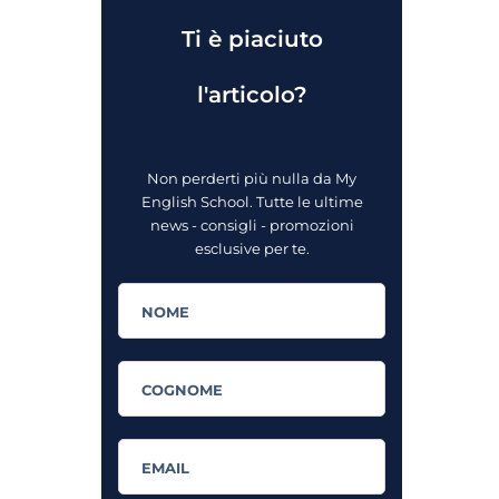
Ti è piaciuto
l'articolo?
Non perderti più nulla da My
English School. Tutte le ultime
news - consigli - promozioni
esclusive per te.