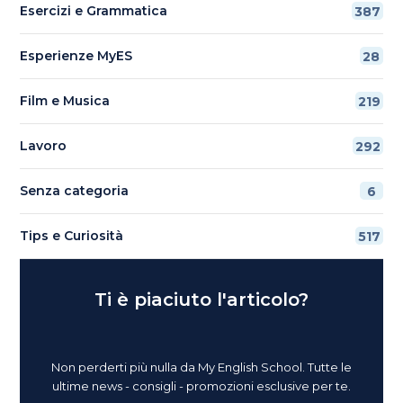
Esercizi e Grammatica
387
Esperienze MyES
28
Film e Musica
219
Lavoro
292
Senza categoria
6
Tips e Curiosità
517
Ti è piaciuto l'articolo?
Non perderti più nulla da My English School. Tutte le
ultime news - consigli - promozioni esclusive per te.