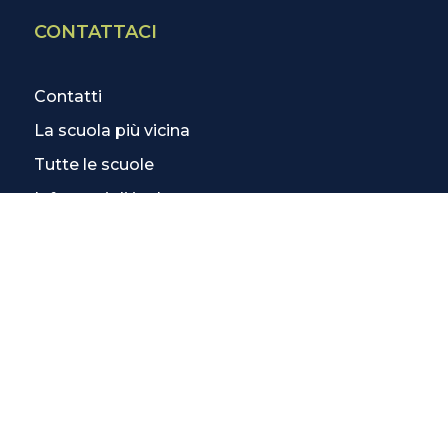
CONTATTACI
Contatti
La scuola più vicina
Tutte le scuole
Info corsi di inglese
SCOPRI DI PIÙ
Magazine
3 Lezioni Omaggio
Welfare