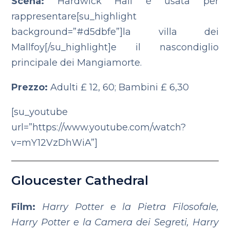
Scena:
Hardwick Hall è usata per
rappresentare[su_highlight
background=”#d5dbfe”]la villa dei
Mallfoy[/su_highlight]e il nascondiglio
principale dei Mangiamorte.
Prezzo:
Adulti £ 12, 60; Bambini £ 6,30
[su_youtube
url=”https://www.youtube.com/watch?
v=mY12VzDhWiA”]
Gloucester Cathedral
Film:
Harry Potter e la Pietra Filosofale,
Harry Potter e la Camera dei Segreti, Harry