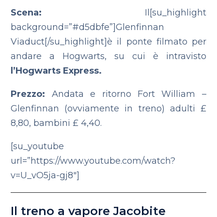
Scena:
Il[su_highlight
background=”#d5dbfe”]Glenfinnan
Viaduct[/su_highlight]è il ponte filmato per
andare a Hogwarts, su cui è intravisto
l’Hogwarts Express.
Prezzo:
Andata e ritorno Fort William –
Glenfinnan (ovviamente in treno) adulti £
8,80, bambini £ 4,40.
[su_youtube
url=”https://www.youtube.com/watch?
v=U_vO5ja-gj8″]
Il treno a vapore Jacobite