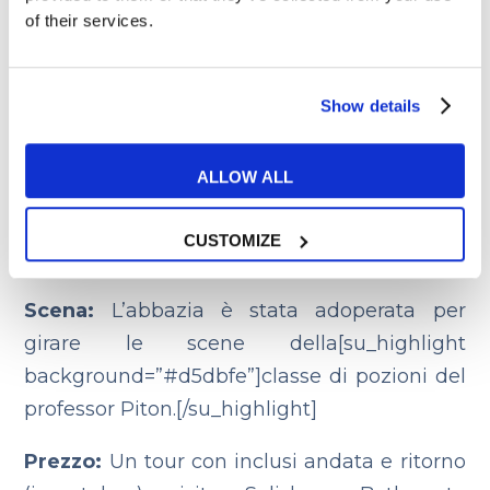
Harry in Inghilterra
of their services.
Show details
Lacock Abbey
ALLOW ALL
Film:
Harry Potter e la Pietra Filosofale,
CUSTOMIZE
Harry Potter e la Stanza dei Segreti
Scena:
L’abbazia è stata adoperata per
girare le scene della[su_highlight
background=”#d5dbfe”]classe di pozioni del
professor Piton.[/su_highlight]
Prezzo:
Un tour con inclusi andata e ritorno