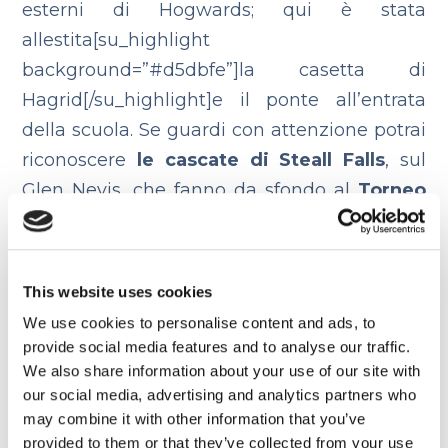
esterni di Hogwards; qui è stata
allestita[su_highlight
background=”#d5dbfe”]la casetta di
Hagrid[/su_highlight]e il ponte all’entrata
della scuola. Se guardi con attenzione potrai
riconoscere
le cascate di Steall Falls
, sul
Glen Nevis, che fanno da sfondo al
Torneo
Tri-Wizard
di
Harry Potter e il Calice di
Fuoco.
This website uses cookies
Curiosità:
Nella tradizione scozzese il luogo
We use cookies to personalise content and ads, to
è conosciuto come
“la valle delle lacrime”.
provide social media features and to analyse our traffic.
We also share information about your use of our site with
Prezzo:
Gratuito
our social media, advertising and analytics partners who
may combine it with other information that you’ve
provided to them or that they’ve collected from your use