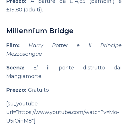
Prezzo:
A partire da £14,85 (bambini) e
£19,80 (adulti).
Millennium Bridge
Film:
Harry Potter e il Principe
Mezzosangue
Scena:
E’ il ponte distrutto dai
Mangiamorte.
Prezzo:
Gratuito
[su_youtube
url=”https://www.youtube.com/watch?v=Mo-
U5iOinM8″]