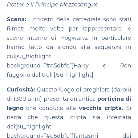
Potter e il Principe Mezzosangue
Scena:
I chiostri della cattedrale sono stati
filmati molte volte per rappresentare le
scene interne di Hogwarts. In particolare
hanno fatto da sfondo alla sequenza in
cui[su_highlight
background=”#d5dbfe”]Harry e Ron
fuggono dal troll.[/su_highlight]
Curiosità:
Questo luogo di preghiera (da più
di 1300 anni) presenta un’antica
porticina di
legno
che conduce alla
vecchia cripta.
Si
narra che questa cripta sia infestata
dai[su_highlight
background=”#d5dbfe”]fantasmi dei