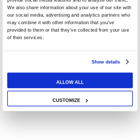
Articoli con tips e new sulla lingua inglese
We also share information about your use of our site with
our social media, advertising and analytics partners who
Articoli divertenti su film e musica
may combine it with other information that you’ve
In quanto di età superiore ai 16 anni, dichiaro di acconsentire
provided to them or that they’ve collected from your use
al trattamento dei miei dati personali in conformità
all’
informativa privacy
.
of their services.
Desidero ricevere comunicazioni commerciali e promozionali
relative ai prodotti e servizi a marchio MyES
Show details
** le sedi contrassegnate con * offrono sempre solo corsi online
ALLOW ALL
RICHIEDI INFORMAZIONI
CUSTOMIZE