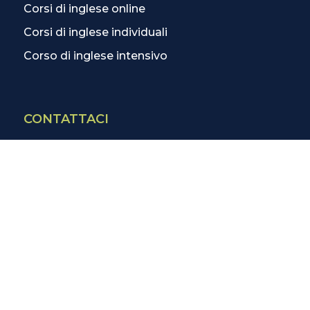
Corsi di inglese online
Corsi di inglese individuali
Corso di inglese intensivo
CONTATTACI
Contatti
La scuola più vicina
Tutte le scuole
Info corsi di inglese
SCOPRI DI PIÙ