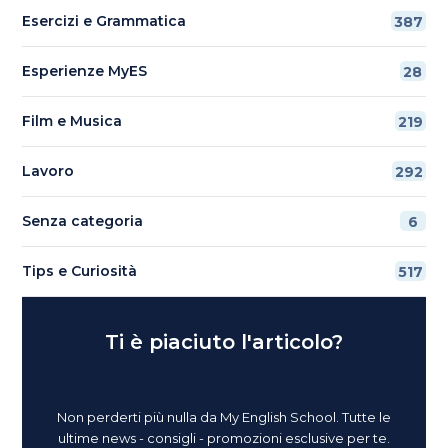
Esercizi e Grammatica
387
Esperienze MyES
28
Film e Musica
219
Lavoro
292
Senza categoria
6
Tips e Curiosità
517
Ti è piaciuto l'articolo?
Non perderti più nulla da My English School. Tutte le
ultime news - consigli - promozioni esclusive per te.