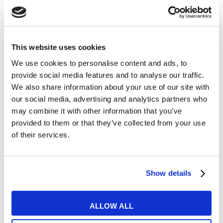
Impara il significato di
God Save the Queen
e di
This website uses cookies
tante altre canzoni inglesi
We use cookies to personalise content and ads, to
provide social media features and to analyse our traffic.
per arricchire il tuo
We also share information about your use of our site with
our social media, advertising and analytics partners who
vocabolario!
may combine it with other information that you’ve
provided to them or that they’ve collected from your use
of their services.
Allora, cosa ne pensi? Preferisci qualcosa di
forte e patriottico come l’
inno inglese “
Dio
salvi la Regina
“
oppure pensi che non
Show details
restituisca al meglio i veri valori di una
nazione? Solo il tempo ci dirà se questo inno
ALLOW ALL
potrà sopravvivere per i prossimi 400 anni…