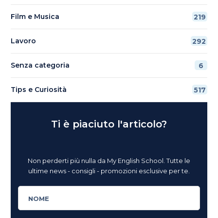
Film e Musica
219
Lavoro
292
Senza categoria
6
Tips e Curiosità
517
Ti è piaciuto l'articolo?
Non perderti più nulla da My English School. Tutte le
ultime news - consigli - promozioni esclusive per te.