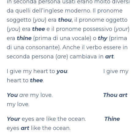
in seconda persona usati erano molto diversi
da quelli dell’inglese moderno. Il pronome
soggetto (
you
) era
thou
, il pronome oggetto
(
you
) era
thee
e il pronome possessivo (
your
)
era
thine
(prima di una vocale) o
thy
(prima
di una consonante). Anche il verbo essere in
seconda persona (
are
) cambiava in
art
.
I give my heart to
you
. I give my
heart to
thee
.
You
are
my love.
Thou
art
my love.
Your
eyes are like the ocean.
Thine
eyes
art
like the ocean.