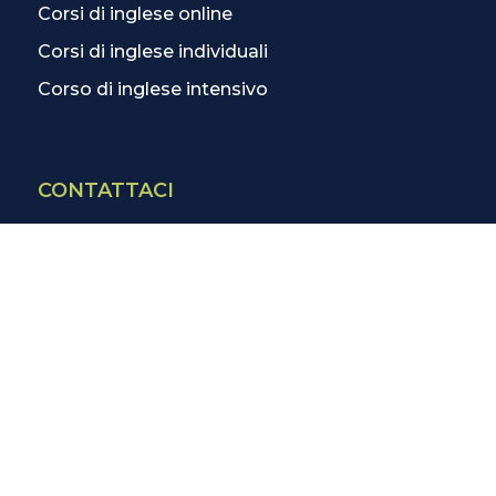
Corsi di inglese online
Corsi di inglese individuali
Corso di inglese intensivo
CONTATTACI
Contatti
La scuola più vicina
Tutte le scuole
Info corsi di inglese
SCOPRI DI PIÙ