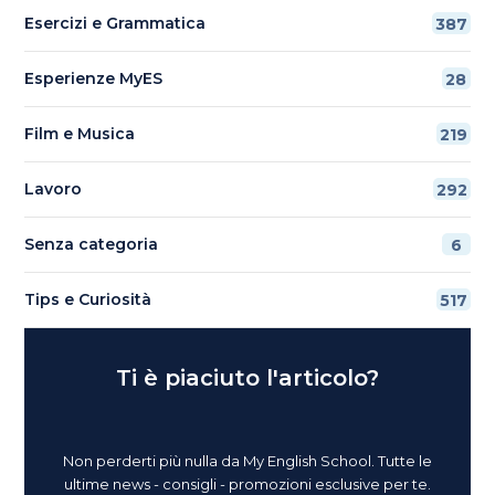
Esercizi e Grammatica
387
Esperienze MyES
28
Film e Musica
219
Lavoro
292
Senza categoria
6
Tips e Curiosità
517
Ti è piaciuto l'articolo?
Non perderti più nulla da My English School. Tutte le
ultime news - consigli - promozioni esclusive per te.