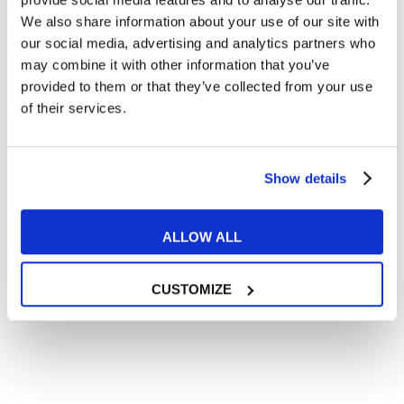
Articoli con tips e new sulla lingua inglese
We also share information about your use of our site with
our social media, advertising and analytics partners who
Articoli divertenti su film e musica
may combine it with other information that you’ve
In quanto di età superiore ai 16 anni, dichiaro di acconsentire
provided to them or that they’ve collected from your use
al trattamento dei miei dati personali in conformità
all’
informativa privacy
.
of their services.
Desidero ricevere comunicazioni commerciali e promozionali
relative ai prodotti e servizi a marchio MyES
Show details
** le sedi contrassegnate con * offrono sempre solo corsi online
ALLOW ALL
RICHIEDI INFORMAZIONI
CUSTOMIZE