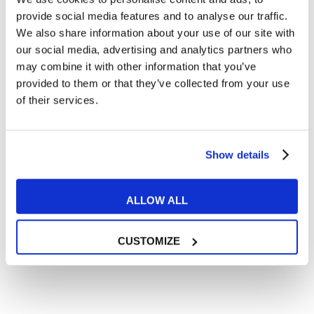
Articoli dedicati alla grammatica inglese
provide social media features and to analyse our traffic.
Articoli dedicati a inglese nel mondo del lavoro
We also share information about your use of our site with
Articoli con tips e new sulla lingua inglese
our social media, advertising and analytics partners who
may combine it with other information that you’ve
Articoli divertenti su film e musica
provided to them or that they’ve collected from your use
In quanto di età superiore ai 16 anni, dichiaro di acconsentire
of their services.
al trattamento dei miei dati personali in conformità
all’
informativa privacy
.
Desidero ricevere comunicazioni commerciali e promozionali
relative ai prodotti e servizi a marchio MyES
Show details
** le sedi contrassegnate con * offrono sempre solo corsi online
ALLOW ALL
RICHIEDI INFORMAZIONI
CUSTOMIZE