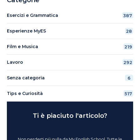
Esercizi e Grammatica
387
Esperienze MyES
28
Film e Musica
219
Lavoro
292
Senza categoria
6
Tips e Curiosità
517
Ti è piaciuto l'articolo?
Non perderti più nulla da My English School. Tutte le