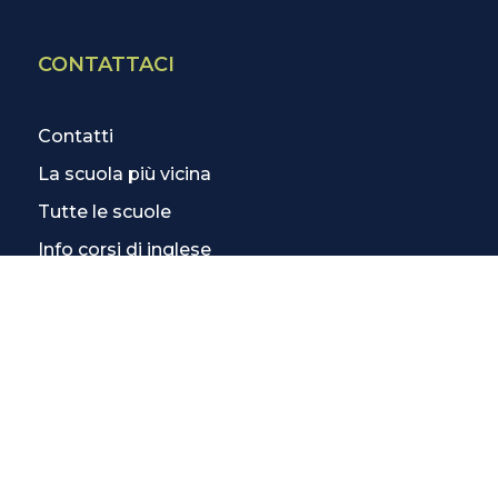
CONTATTACI
Contatti
La scuola più vicina
Tutte le scuole
Info corsi di inglese
SCOPRI DI PIÙ
Magazine
3 Lezioni Omaggio