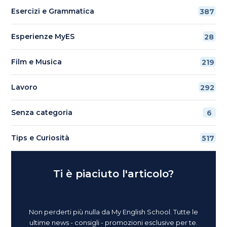
Esercizi e Grammatica
387
Esperienze MyES
28
Film e Musica
219
Lavoro
292
Senza categoria
6
Tips e Curiosità
517
Ti è piaciuto l'articolo?
Non perderti più nulla da My English School. Tutte le
ultime news - consigli - promozioni esclusive per te.