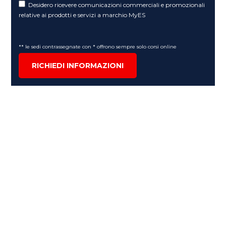
Desidero ricevere comunicazioni commerciali e promozionali
relative ai prodotti e servizi a marchio MyES
** le sedi contrassegnate con * offrono sempre solo corsi online
RICHIEDI INFORMAZIONI