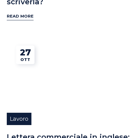
scriverla?
READ MORE
27
OTT
Lavoro
Lettera commerciale in inglese: