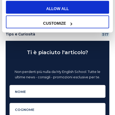
Lavoro
ALLOW ALL
292
Senza categoria
6
CUSTOMIZE
Tips e Curiosità
517
Ti è piaciuto l'articolo?
Non perderti più nulla da My English School. Tutte le
ultime news - consigli - promozioni esclusive per te.