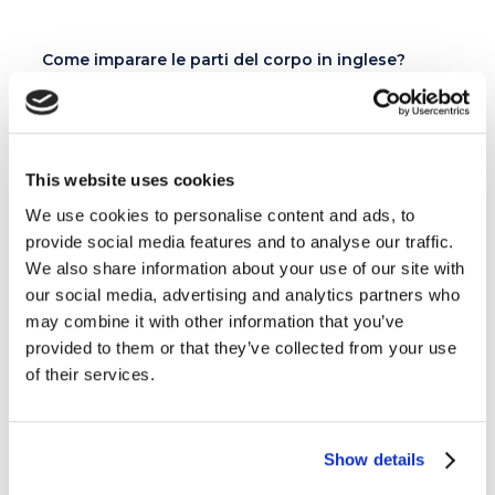
Come imparare le parti del corpo in inglese?
Cosa significano red flag, gaslighting e love
bombing?
This website uses cookies
I migliori 10 libri in inglese facili da leggere
We use cookies to personalise content and ads, to
provide social media features and to analyse our traffic.
We also share information about your use of our site with
our social media, advertising and analytics partners who
Categorie
may combine it with other information that you’ve
provided to them or that they’ve collected from your use
Esercizi e Grammatica
387
of their services.
Esperienze MyES
28
Show details
Film e Musica
219