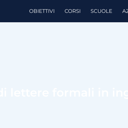
OBIETTIVI
CORSI
SCUOLE
A
i lettere formali in in