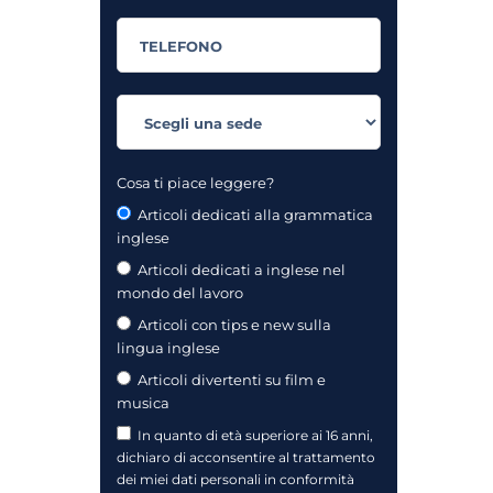
Cosa ti piace leggere?
Articoli dedicati alla grammatica
inglese
Articoli dedicati a inglese nel
mondo del lavoro
Articoli con tips e new sulla
lingua inglese
Articoli divertenti su film e
musica
In quanto di età superiore ai 16 anni,
dichiaro di acconsentire al trattamento
dei miei dati personali in conformità