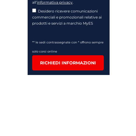
all’
informativa privacy
.
Desidero ricevere comunicazioni
commerciali e promozionali relative ai
prodotti e servizi a marchio MyES
** le sedi contrassegnate con * offrono sempre
solo corsi online
RICHIEDI INFORMAZIONI