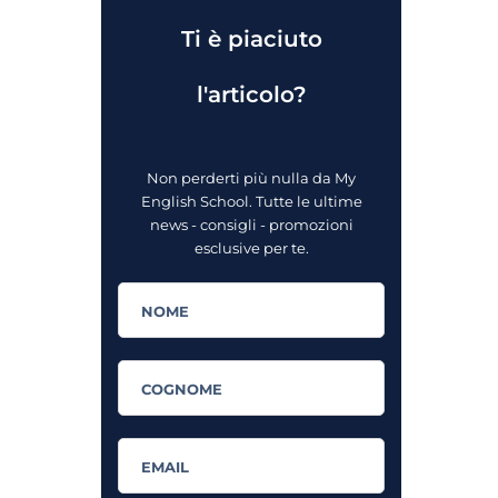
Ti è piaciuto
l'articolo?
Non perderti più nulla da My
English School. Tutte le ultime
news - consigli - promozioni
esclusive per te.