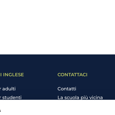
I INGLESE
CONTATTACI
r adulti
Contatti
r studenti
La scuola più vicina
r bambini e ragazzi
Tutte le scuole
s