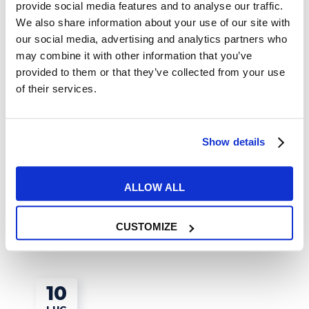
provide social media features and to analyse our traffic.
We also share information about your use of our site with
our social media, advertising and analytics partners who
may combine it with other information that you’ve
provided to them or that they’ve collected from your use
of their services.
Tips e Curiosità
Show details
18 parole inglesi sofisticate che
dovresti cominciare ad usare
ALLOW ALL
READ MORE
CUSTOMIZE
10
LUG