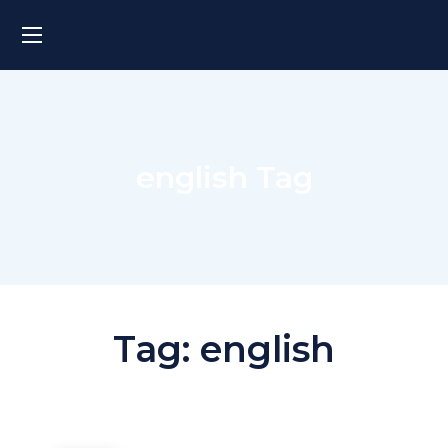
english Tag
Tag:
english