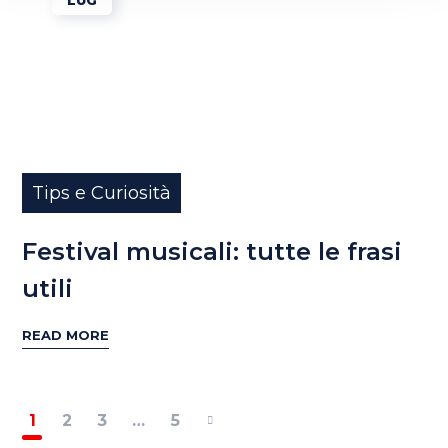
Tips e Curiosità
Festival musicali: tutte le frasi
utili
READ MORE
1
2
3
…
5