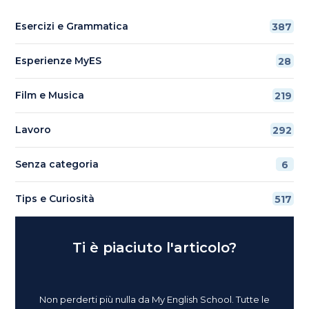
Esercizi e Grammatica
387
Esperienze MyES
28
Film e Musica
219
Lavoro
292
Senza categoria
6
Tips e Curiosità
517
Ti è piaciuto l'articolo?
Non perderti più nulla da My English School. Tutte le