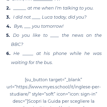
______ at me when I’m talking to you.
I did not ____ Luca today, did you?
Bye, ___ you tomorrow!
Do you like to ____ the news on the
BBC?
He _____ at his phone while he was
waiting for the bus.
[su_button target=”_blank”
url=”https://www.myes.school/it/inglese-per-
studiare/” style=”soft” icon=”icon: sign-in”
desc=”]Scopri la Guida per scegliere la