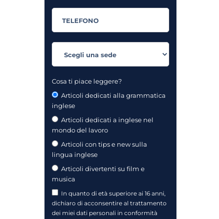
Cosa ti piace leggere?
Articoli dedicati alla grammatica
inglese
Articoli dedicati a inglese nel
mondo del lavoro
Articoli con tips e new sulla
lingua inglese
Articoli divertenti su film e
musica
In quanto di età superiore ai 16 anni,
dichiaro di acconsentire al trattamento
dei miei dati personali in conformità