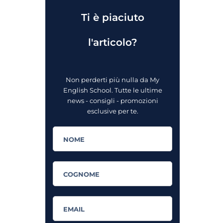
Ti è piaciuto
l'articolo?
Non perderti più nulla da My
English School. Tutte le ultime
news - consigli - promozioni
esclusive per te.