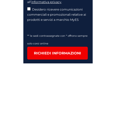
all’
informativa privacy
.
Desidero ricevere comunicazioni
commerciali e promozionali relative ai
prodotti e servizi a marchio MyES
** le sedi contrassegnate con * offrono sempre
solo corsi online
RICHIEDI INFORMAZIONI