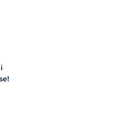
i
se!