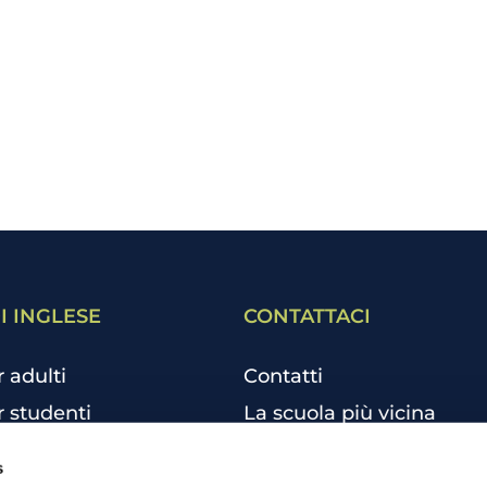
I INGLESE
CONTATTACI
r adulti
Contatti
r studenti
La scuola più vicina
r bambini e ragazzi
Tutte le scuole
s