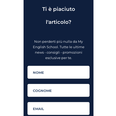
Ti è piaciuto
l'articolo?
Non perderti più nulla da My
English School. Tutte le ultime
news - consigli - promozioni
esclusive per te.