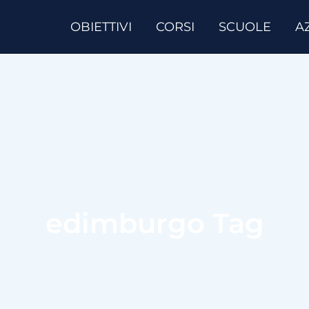
OBIETTIVI
CORSI
SCUOLE
A
edimburgo Tag