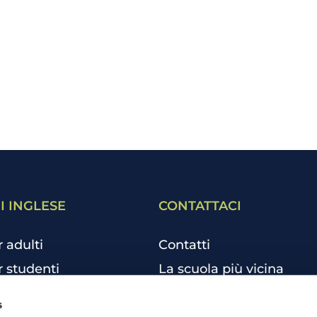
I INGLESE
CONTATTACI
r adulti
Contatti
r studenti
La scuola più vicina
r bambini e ragazzi
Tutte le scuole
s