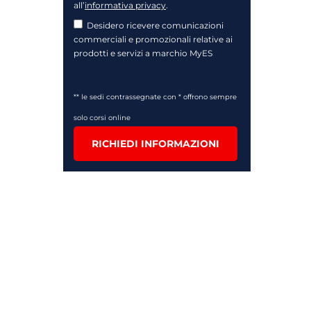
all’
informativa privacy
.
Desidero ricevere comunicazioni
commerciali e promozionali relative ai
prodotti e servizi a marchio MyES
** le sedi contrassegnate con * offrono sempre
solo corsi online
RICHIEDI INFORMAZIONI