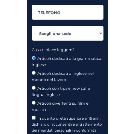
Cosa ti piace leggere?
Articoli dedicati alla grammatica
inglese
Articoli dedicati a inglese nel
mondo del lavoro
Articoli con tips e new sulla
lingua inglese
Articoli divertenti su film e
musica
In quanto di età superiore ai 16 anni,
dichiaro di acconsentire al trattamento
dei miei dati personali in conformità