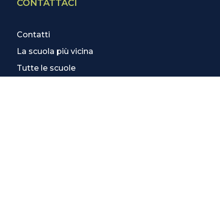
CONTATTACI
Contatti
La scuola più vicina
Tutte le scuole
Info corsi di inglese
SCOPRI DI PIÙ
Magazine
3 Lezioni Omaggio
Welfare
Test di inglese