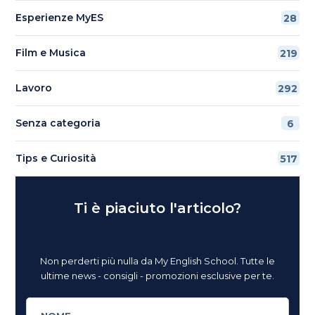
Esperienze MyES
28
Film e Musica
219
Lavoro
292
Senza categoria
6
Tips e Curiosità
517
Ti è piaciuto l'articolo?
Non perderti più nulla da My English School. Tutte le
ultime news - consigli - promozioni esclusive per te.