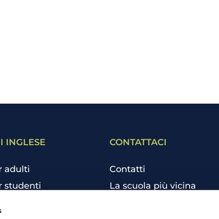
I INGLESE
CONTATTACI
r adulti
Contatti
r studenti
La scuola più vicina
r bambini e ragazzi
Tutte le scuole
s