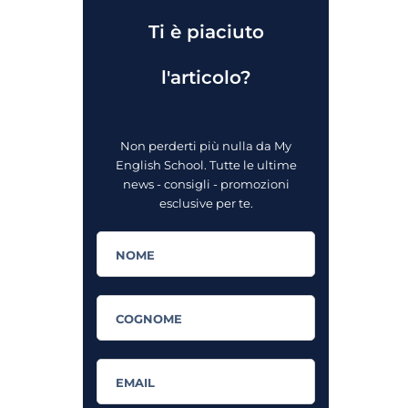
Ti è piaciuto
l'articolo?
Non perderti più nulla da My
English School. Tutte le ultime
news - consigli - promozioni
esclusive per te.