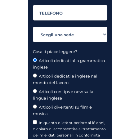
Cosa ti piace leggere?
Articoli dedicati alla grammatica
inglese
Articoli dedicati a inglese nel
mondo del lavoro
Articoli con tips e new sulla
lingua inglese
Articoli divertenti su film e
musica
In quanto di età superiore ai 16 anni,
dichiaro di acconsentire al trattamento
dei miei dati personali in conformità