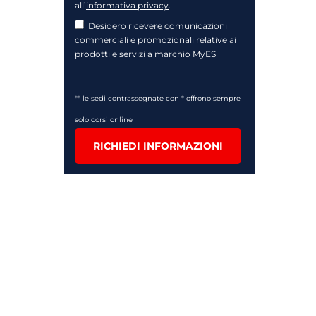
all’
informativa privacy
.
Desidero ricevere comunicazioni
commerciali e promozionali relative ai
prodotti e servizi a marchio MyES
** le sedi contrassegnate con * offrono sempre
solo corsi online
RICHIEDI INFORMAZIONI