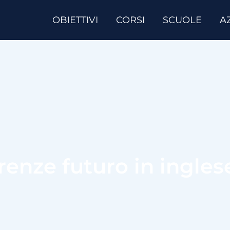
OBIETTIVI
CORSI
SCUOLE
A
erenze futuro in ingles