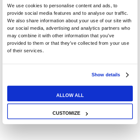
Cosa ti piace leggere?
We use cookies to personalise content and ads, to
provide social media features and to analyse our traffic.
Articoli dedicati alla grammatica inglese
We also share information about your use of our site with
Articoli dedicati a inglese nel mondo del lavoro
our social media, advertising and analytics partners who
Articoli con tips e new sulla lingua inglese
may combine it with other information that you’ve
Articoli divertenti su film e musica
provided to them or that they’ve collected from your use
of their services.
In quanto di età superiore ai 16 anni, dichiaro di acconsentire
al trattamento dei miei dati personali in conformità
all’
informativa privacy
.
Desidero ricevere comunicazioni commerciali e promozionali
Show details
relative ai prodotti e servizi a marchio MyES
ALLOW ALL
** le sedi contrassegnate con * offrono sempre solo corsi online
RICHIEDI INFORMAZIONI
CUSTOMIZE