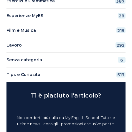
Esercizi e Grammatica
387
Esperienze MyES
28
Film e Musica
219
Lavoro
292
Senza categoria
6
Tips e Curiosità
517
Ti è piaciuto l'articolo?
Non perderti più nulla da My English School. Tutte le
ultime news - consigli - promozioni esclusive per te.