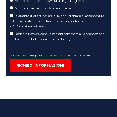
Articoli con tips e new sulla lingua inglese
Articoli divertenti su film e musica
In quanto di età superiore ai 16 anni, dichiaro di acconsentire
al trattamento dei miei dati personali in conformità
all’
informativa privacy
.
Desidero ricevere comunicazioni commerciali e promozionali
relative ai prodotti e servizi a marchio MyES
** le sedi contrassegnate con * offrono sempre solo corsi online
RICHIEDI INFORMAZIONI