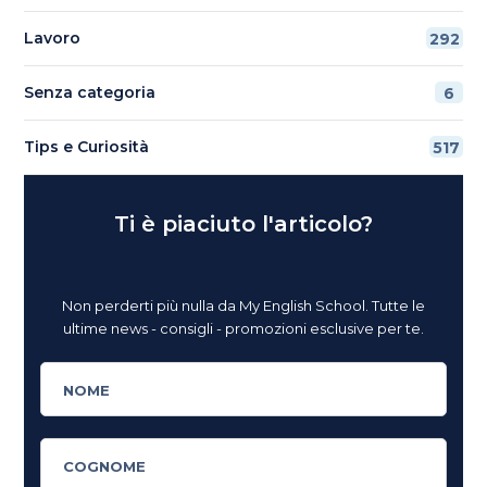
Lavoro
292
Senza categoria
6
Tips e Curiosità
517
Ti è piaciuto l'articolo?
Non perderti più nulla da My English School. Tutte le
ultime news - consigli - promozioni esclusive per te.