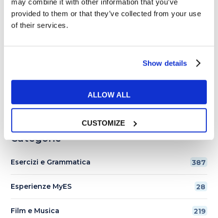
may combine it with other information that you’ve
gaslighting e love
provided to them or that they’ve collected from your use
bombing?
of their services.
I migliori 10
libri in
Show details
inglese
facili da
leggere
ALLOW ALL
CUSTOMIZE
Categorie
Esercizi e Grammatica
387
Esperienze MyES
28
Film e Musica
219