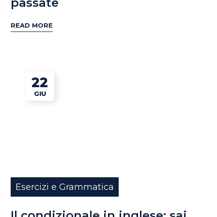
passate
READ MORE
22
GIU
Esercizi e Grammatica
Il condizionale in inglese: sai