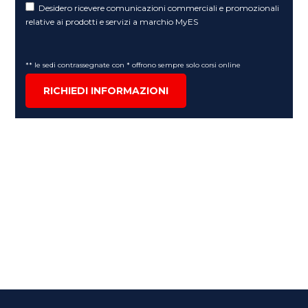
Desidero ricevere comunicazioni commerciali e promozionali
relative ai prodotti e servizi a marchio MyES
** le sedi contrassegnate con * offrono sempre solo corsi online
RICHIEDI INFORMAZIONI