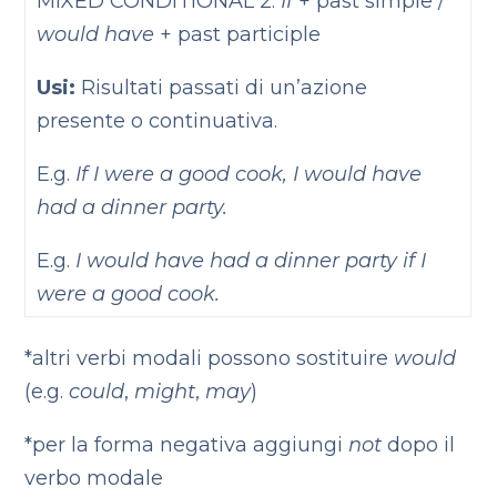
MIXED CONDITIONAL 2:
If
+ past simple /
would have
+ past participle
Usi:
Risultati passati di un’azione
presente o continuativa.
E.g.
If I were a good cook, I would have
had a dinner party.
E.g.
I would have had a dinner party if I
were a good cook.
*altri verbi modali possono sostituire
would
(e.g.
could
,
might
,
may
)
*per la forma negativa aggiungi
not
dopo il
verbo modale