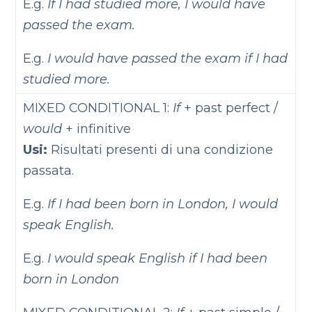
E.g.
If I had studied more, I would have
passed the exam.
E.g.
I would have passed the exam if I had
studied more.
MIXED CONDITIONAL 1:
If
+ past perfect /
would
+ infinitive
Usi:
Risultati presenti di una condizione
passata.
E.g.
If I had been born in London, I would
speak English.
E.g.
I would speak English if I had been
born in London