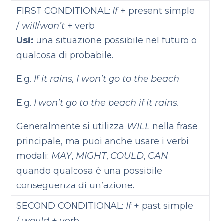
FIRST CONDITIONAL:
If
+ present simple
/
will
/
won’t
+ verb
Usi:
una situazione possibile nel futuro o
qualcosa di probabile.
E.g.
If it rains, I won’t go to the beach
E.g.
I won’t go to the beach if it rains.
Generalmente si utilizza
WILL
nella frase
principale, ma puoi anche usare i verbi
modali:
MAY
,
MIGHT
,
COULD
,
CAN
quando qualcosa è una possibile
conseguenza di un’azione.
SECOND CONDITIONAL:
If
+ past simple
/
would
+ verb