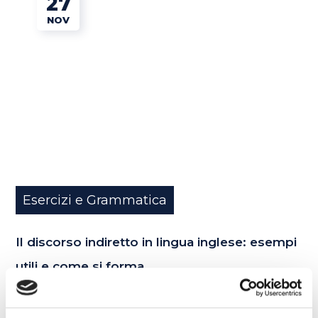
27
NOV
Esercizi e Grammatica
Il discorso indiretto in lingua inglese: esempi
utili e come si forma
READ MORE