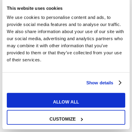
This website uses cookies
We use cookies to personalise content and ads, to
15
provide social media features and to analyse our traffic.
We also share information about your use of our site with
FEB
our social media, advertising and analytics partners who
may combine it with other information that you’ve
provided to them or that they’ve collected from your use
of their services.
Show details
ALLOW ALL
Esercizi e Grammatica
CUSTOMIZE
La storia dei 9 cocktail più famosi al mondo