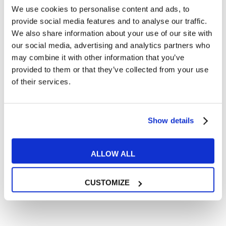
Cosa ti piace leggere?
We use cookies to personalise content and ads, to
provide social media features and to analyse our traffic.
Articoli dedicati alla grammatica inglese
We also share information about your use of our site with
Articoli dedicati a inglese nel mondo del lavoro
our social media, advertising and analytics partners who
Articoli con tips e new sulla lingua inglese
may combine it with other information that you’ve
Articoli divertenti su film e musica
provided to them or that they’ve collected from your use
of their services.
In quanto di età superiore ai 16 anni, dichiaro di acconsentire
al trattamento dei miei dati personali in conformità
all’
informativa privacy
.
Desidero ricevere comunicazioni commerciali e promozionali
Show details
relative ai prodotti e servizi a marchio MyES
ALLOW ALL
** le sedi contrassegnate con * offrono sempre solo corsi online
RICHIEDI INFORMAZIONI
CUSTOMIZE