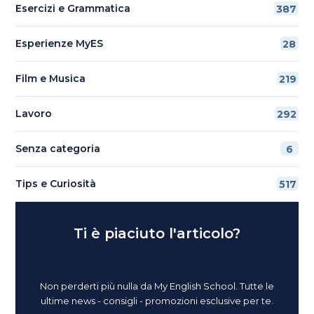
Esercizi e Grammatica
387
Esperienze MyES
28
Film e Musica
219
Lavoro
292
Senza categoria
6
Tips e Curiosità
517
Ti è piaciuto l'articolo?
Non perderti più nulla da My English School. Tutte le
ultime news - consigli - promozioni esclusive per te.