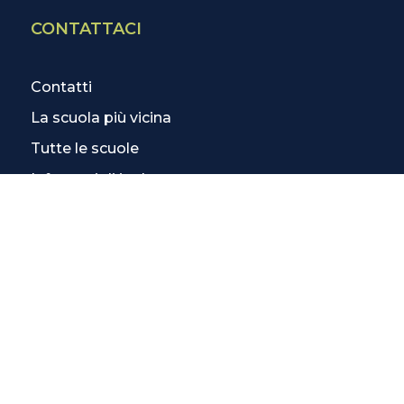
CONTATTACI
Contatti
La scuola più vicina
Tutte le scuole
Info corsi di inglese
SCOPRI DI PIÙ
Magazine
3 Lezioni Omaggio
Welfare