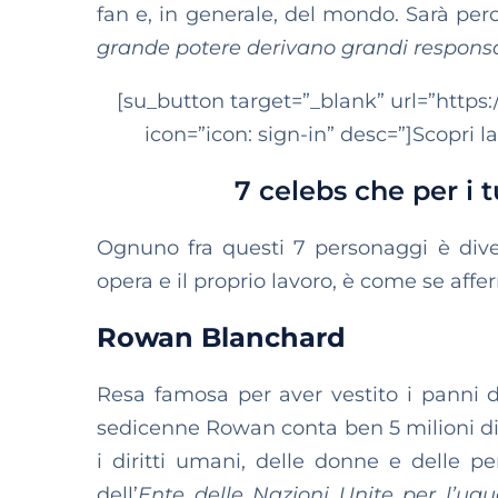
fan e, in generale, del mondo. Sarà pe
grande potere derivano grandi responsa
[su_button target=”_blank” url=”https:
icon=”icon: sign-in” desc=”]Scopri l
7 celebs che per i 
Ognuno fra questi 7 personaggi è div
opera e il proprio lavoro, è come se aff
Rowan Blanchard
Resa famosa per aver vestito i panni d
sedicenne Rowan conta ben 5 milioni di f
i diritti umani, delle donne e delle p
dell’
Ente delle Nazioni Unite per l’u