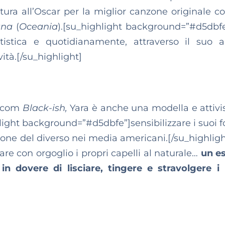
tura all’Oscar per la miglior canzone originale 
na
(
Oceania
).[su_highlight background=”#d5dbf
rtistica e quotidianamente, attraverso il suo 
vità.[/su_highlight]
itcom
Black-ish,
Yara è anche una modella e attivi
ghlight background=”#d5dbfe”]sensibilizzare i suoi 
ione del diverso nei media americani.[/su_highligh
are con orgoglio i propri capelli al naturale…
un e
n dovere di lisciare, tingere e stravolgere i 