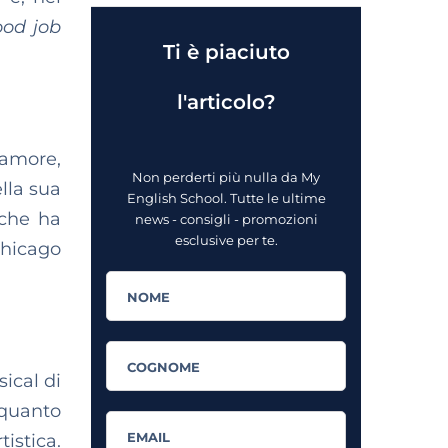
od job
Ti è piaciuto
l'articolo?
’amore,
Non perderti più nulla da My
lla sua
English School. Tutte le ultime
che ha
news - consigli - promozioni
esclusive per te.
Chicago
sical di
 quanto
istica.