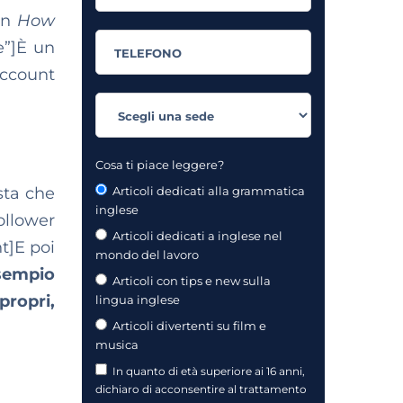
con
How
e”]È un
account
Cosa ti piace leggere?
sta che
Articoli dedicati alla grammatica
inglese
follower
Articoli dedicati a inglese nel
t]E poi
mondo del lavoro
sempio
Articoli con tips e new sulla
propri,
lingua inglese
Articoli divertenti su film e
musica
In quanto di età superiore ai 16 anni,
dichiaro di acconsentire al trattamento