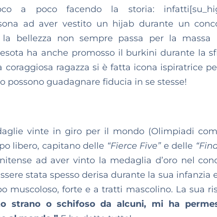
 a poco facendo la storia: infatti[su_hig
ona ad aver vestito un hijab durante un conc
e la bellezza non sempre passa per la massa
esota ha anche promosso il burkini durante la sfi
oraggiosa ragazza si è fatta icona ispiratrice pe
 possono guadagnare fiducia in se stesse!
glie vinte in giro per il mondo (Olimpiadi com
po libero, capitano delle
“Fierce Five”
e delle
“Fina
nitense ad aver vinto la medaglia d’oro nel con
ssere stata spesso derisa durante la sua infanzia e
o muscoloso, forte e a tratti mascolino. La sua ri
to strano o schifoso da alcuni, mi ha perme