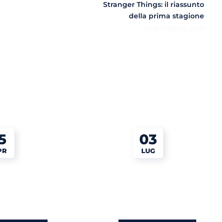
Stranger Things: il riassunto
della prima stagione
26 OTTOBRE 2017
5
03
PR
LUG