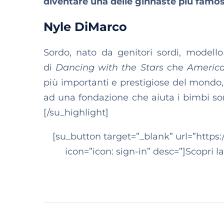
diventare una delle ginnaste più famo
Nyle DiMarco
Sordo, nato da genitori sordi, modell
di
Dancing with the Stars
che
America
più importanti e prestigiose del mondo
ad una fondazione che aiuta i bimbi sor
[/su_highlight]
[su_button target=”_blank” url=”https:
icon=”icon: sign-in” desc=”]Scopri l