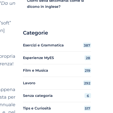
Giorni della settimana: come si
“Da un
dicono in inglese?
soft”
on]
Categorie
Esercizi e Grammatica
387
propria
Esperienze MyES
28
erenza!
Film e Musica
219
Lavoro
292
’appena
Senza categoria
6
sta per
annuale
Tips e Curiosità
517
e
e, nel