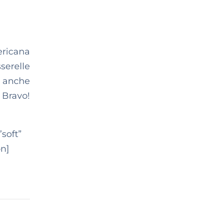
ericana
sserelle
a anche
 Bravo!
soft”
on]