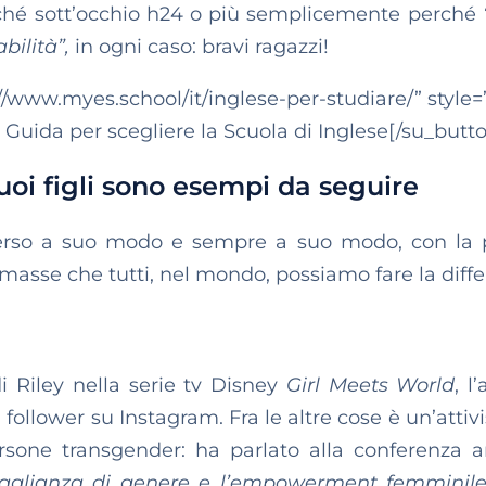
rché sott’occhio h24 o più semplicemente perché
bilità”,
in ogni caso: bravi ragazzi!
//www.myes.school/it/inglese-per-studiare/” style=”
a Guida per scegliere la Scuola di Inglese[/su_butt
tuoi figli sono esempi da seguire
erso a suo modo e sempre a suo modo, con la 
ermasse che tutti, nel mondo, possiamo fare la diff
i Riley nella serie tv Disney
Girl Meets World
, l
ollower su Instagram. Fra le altre cose è un’attivi
ersone transgender: ha parlato alla conferenza 
guaglianza di genere e l’empowerment femminil