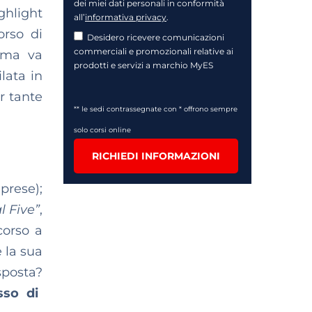
dei miei dati personali in conformità
hlight
all’
informativa privacy
.
orso di
Desidero ricevere comunicazioni
commerciali e promozionali relative ai
 ma va
prodotti e servizi a marchio MyES
lata in
r tante
** le sedi contrassegnate con * offrono sempre
solo corsi online
RICHIEDI INFORMAZIONI
prese);
l Five”
,
corso a
 la sua
sposta?
sso di