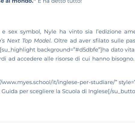
se al mondo.”
E ha detto tutto!
o e sex symbol, Nyle ha vinto sia l’edizione am
’s Next Top Model.
Oltre ad aver sfilato sulle pa
,[su_highlight background=”#d5dbfe”]ha dato vit
di ad accedere alle risorse di cui hanno bisogno.
//www.myes.school/it/inglese-per-studiare/” style=”
a Guida per scegliere la Scuola di Inglese[/su_butt