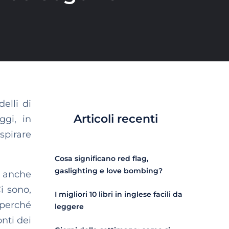
elli di
Articoli recenti
ggi, in
ispirare
Cosa significano red flag,
gaslighting e love bombing?
va anche
i sono,
I migliori 10 libri in inglese facili da
, perché
leggere
nti dei