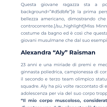
Questa giovane ragazza sta a poco
background=”#d5dbfe”]è la prima pers
bellezza americano, dimostrando ch
controcorrente.[/su_highlight]Miss Minn
costume da bagno ed è così che questa c
giovani musulmane che dal suo esempio
Alexandra “Aly” Raisman
23 anni e una miriade di premi e meda
ginnasta poliedrica, campionessa di cor
il secondo e terzo team olimpico statu
squadre. Aly ha più volte raccontato di e
adolescenza per via del suo corpo tropp
“Il mio corpo muscoloso, considera