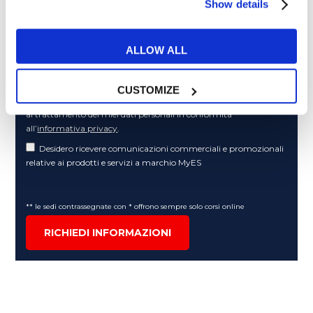
Show details
Articoli dedicati alla grammatica inglese
Articoli dedicati a inglese nel mondo del lavoro
ALLOW ALL
Articoli con tips e new sulla lingua inglese
Articoli divertenti su film e musica
CUSTOMIZE
In quanto di età superiore ai 16 anni, dichiaro di acconsentire
al trattamento dei miei dati personali in conformità
all’
informativa privacy
.
Desidero ricevere comunicazioni commerciali e promozionali
relative ai prodotti e servizi a marchio MyES
** le sedi contrassegnate con * offrono sempre solo corsi online
RICHIEDI INFORMAZIONI