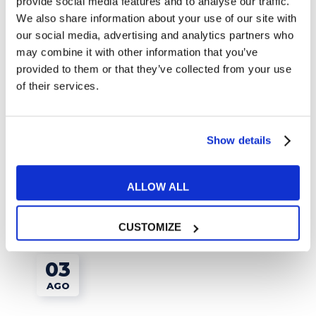
provide social media features and to analyse our traffic.
5 film ambientati in Scozia
We also share information about your use of our site with
da non perdere
our social media, advertising and analytics partners who
9 GENNAIO 2024
may combine it with other information that you’ve
provided to them or that they’ve collected from your use
I migliori corsi di inglese a
of their services.
Roma: come individuarli
12 GENNAIO 2024
Show details
ALLOW ALL
Articoli correlati
CUSTOMIZE
03
AGO