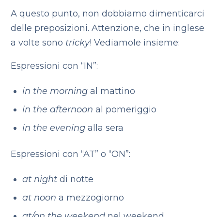
A questo punto, non dobbiamo dimenticarci
delle preposizioni. Attenzione, che in inglese
a volte sono
tricky
! Vediamole insieme:
Espressioni con “IN”:
in the morning
al mattino
in the afternoon
al pomeriggio
in the evening
alla sera
Espressioni con “AT” o “ON”:
at night
di notte
at noon
a mezzogiorno
at/on the weekend
nel weekend