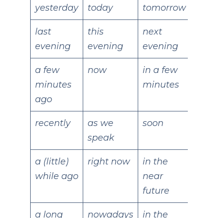
yesterday
today
tomorrow
last
this
next
evening
evening
evening
a few
now
in a few
minutes
minutes
ago
recently
as we
soon
speak
a (little)
right now
in the
while ago
near
future
a long
nowadays
in the