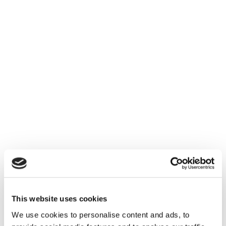
(present)
“Last year, we went to the
concert together.” (past)
“They are
discussing this news as we speak.”
(present)
“Back then, I worked in a
different company.” (past)
“A while ago, I
read an interesting article.” (past)
“At
noon, I am having lunch with my
friends.” (future)
“This morning, I slept in
late.” (past)
“I have an important
meeting tomorrow.” (future)
Alexandra P. – Teacher
This website uses cookies
We use cookies to personalise content and ads, to