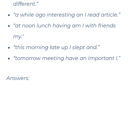
different.”
“a while ago interesting an I read article.”
“at noon lunch having am I with friends
my.
“
“this morning late up I slept and.”
“tomorrow meeting have an important I.”
Answers:
“Now I am enjoying the beautiful
sunset.” (present)
“We are making plans
for a trip on the weekend.” (future)
“At
this time, I’m studying for the exam.”