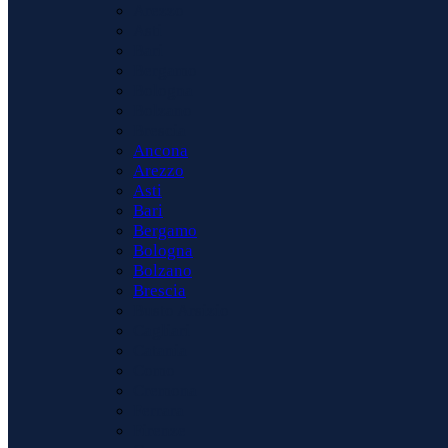
Arezzo
Asti
Bari
Bergamo
Bologna
Bolzano
Brescia
Ancona
Arezzo
Asti
Bari
Bergamo
Bologna
Bolzano
Brescia
Busto Arsizio
Cagliari
Catania
Como
Cremona
Ferrara
Firenze