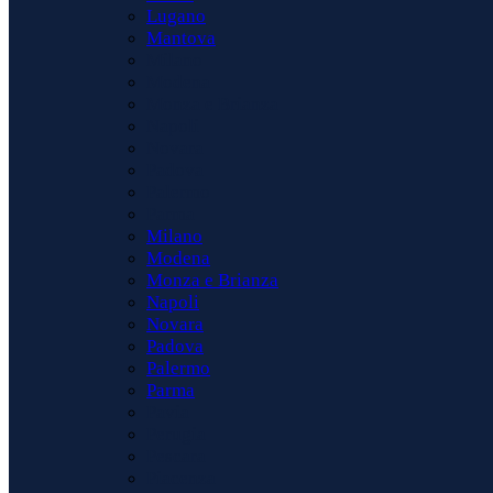
Lugano
Mantova
Milano
Modena
Monza e Brianza
Napoli
Novara
Padova
Palermo
Parma
Milano
Modena
Monza e Brianza
Napoli
Novara
Padova
Palermo
Parma
Pavia
Perugia
Pescara
Piacenza