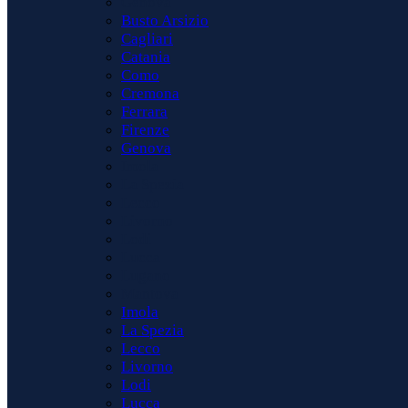
Genova
Busto Arsizio
Cagliari
Catania
Como
Cremona
Ferrara
Firenze
Genova
Imola
La Spezia
Lecco
Livorno
Lodi
Lucca
Lugano
Mantova
Imola
La Spezia
Lecco
Livorno
Lodi
Lucca