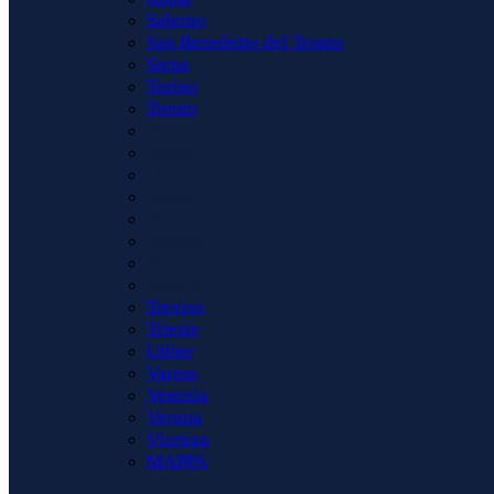
Salerno
San Benedetto del Tronto
Siena
Torino
Trento
Treviso
Trieste
Udine
Varese
Venezia
Verona
Vicenza
MAPPA
Treviso
Trieste
Udine
Varese
Venezia
Verona
Vicenza
MAPPA