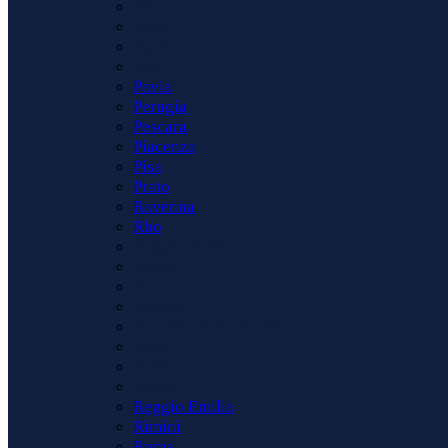
Pisa
Prato
Ravenna
Rho
Pavia
Perugia
Pescara
Piacenza
Pisa
Prato
Ravenna
Rho
Reggio Emilia
Rimini
Roma
Salerno
San Benedetto del Tronto
Siena
Torino
Trento
Reggio Emilia
Rimini
Roma