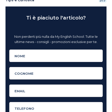
517
Ti è piaciuto l'articolo?
Non perderti più nulla da My English School. Tutte le
ultime news - consigli - promozioni esclusive per te.