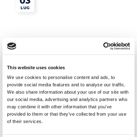
03
LUG
This website uses cookies
We use cookies to personalise content and ads, to
provide social media features and to analyse our traffic.
Tips e Curiosità
We also share information about your use of our site with
our social media, advertising and analytics partners who
Non sai come festeggiare il 4 luglio? Ecco
may combine it with other information that you’ve
tante idee per una super festa anche in Italia!
provided to them or that they’ve collected from your use
of their services.
READ MORE