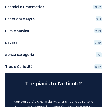
Esercizi e Grammatica
387
Esperienze MyES
28
Film e Musica
219
Lavoro
292
Senza categoria
6
Tips e Curiosità
517
Ti è piaciuto l'articolo?
Non perderti più nulla da My English School. Tutte le
ultime news - consigli - promozioni esclusive per te.