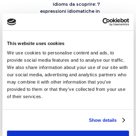
Idioms da scoprire: 7
espressioni idiomatiche in
inglese che (forse) non
conosci
17 GIUGNO 2025
This website uses cookies
We use cookies to personalise content and ads, to
provide social media features and to analyse our traffic.
Articoli correlati
We also share information about your use of our site with
our social media, advertising and analytics partners who
may combine it with other information that you’ve
provided to them or that they’ve collected from your use
of their services.
26
MAG
Show details