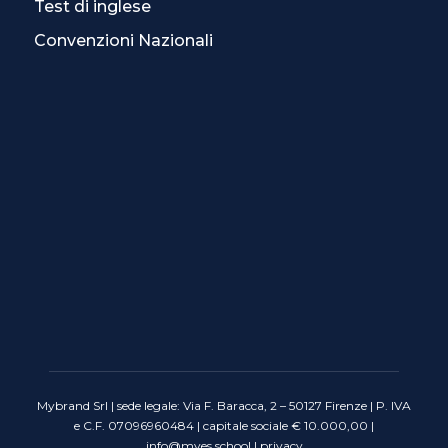
Test di inglese
Convenzioni Nazionali
Mybrand Srl | sede legale: Via F. Baracca, 2 – 50127 Firenze | P. IVA
e C.F. 07096960484 | capitale sociale € 10.000,00 |
info@myes.school
|
privacy