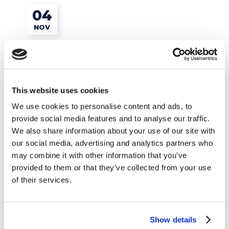
04
NOV
This website uses cookies
We use cookies to personalise content and ads, to
provide social media features and to analyse our traffic.
We also share information about your use of our site with
our social media, advertising and analytics partners who
may combine it with other information that you’ve
Esercizi e Grammatica
provided to them or that they’ve collected from your use
of their services.
English Grammar: come usare “also” nelle
conversazioni in inglese
Show details
READ MORE