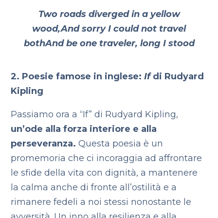
Two roads diverged in a yellow
wood,
And sorry I could not travel
both
And be one traveler, long I stood
2. Poesie famose in inglese:
If
di Rudyard
Kipling
Passiamo ora a “If” di Rudyard Kipling,
un’ode alla forza interiore e alla
perseveranza.
Questa poesia è un
promemoria che ci incoraggia ad affrontare
le sfide della vita con dignità, a mantenere
la calma anche di fronte all’ostilità e a
rimanere fedeli a noi stessi nonostante le
avversità. Un inno alla resilienza e alla