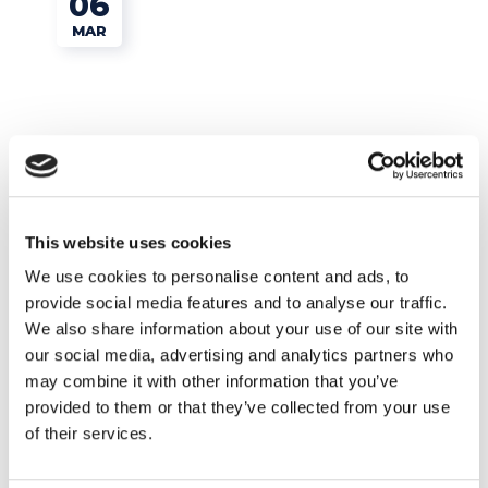
06
MAR
This website uses cookies
We use cookies to personalise content and ads, to
provide social media features and to analyse our traffic.
Tips e Curiosità
We also share information about your use of our site with
our social media, advertising and analytics partners who
Al telefono in inglese: le frasi per affrontare
may combine it with other information that you’ve
una telefonata formale o informale
provided to them or that they’ve collected from your use
of their services.
READ MORE