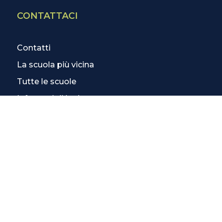
CONTATTACI
Contatti
La scuola più vicina
Tutte le scuole
Info corsi di inglese
SCOPRI DI PIÙ
Magazine
3 Lezioni Omaggio
Welfare