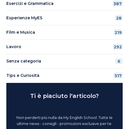
Esercizi e Grammatica
387
Esperienze MyES
28
Film e Musica
219
Lavoro
292
Senza categoria
6
Tips e Curiosità
517
Ti è piaciuto l'articolo?
Non perderti più nulla da My English School. Tutte le
ultime news - consigli - promozioni esclusive per te.