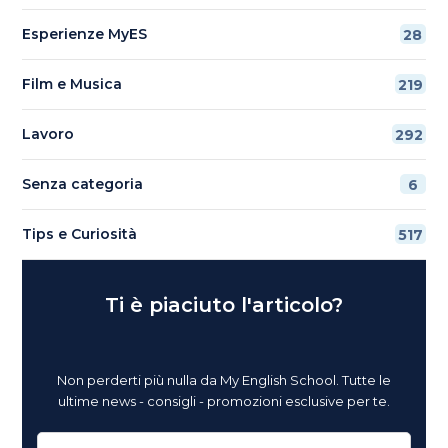
Esperienze MyES
28
Film e Musica
219
Lavoro
292
Senza categoria
6
Tips e Curiosità
517
Ti è piaciuto l'articolo?
Non perderti più nulla da My English School. Tutte le
ultime news - consigli - promozioni esclusive per te.