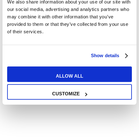
We also share information about your use of our site with
Articoli divertenti su film e musica
our social media, advertising and analytics partners who
In quanto di età superiore ai 16 anni, dichiaro di acconsentire
may combine it with other information that you’ve
al trattamento dei miei dati personali in conformità
provided to them or that they’ve collected from your use
all’
informativa privacy
.
of their services.
Desidero ricevere comunicazioni commerciali e promozionali
relative ai prodotti e servizi a marchio MyES
Show details
** le sedi contrassegnate con * offrono sempre solo corsi online
RICHIEDI INFORMAZIONI
ALLOW ALL
CUSTOMIZE