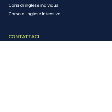
Corsi di inglese individuali
Corso di inglese intensivo
CONTATTACI
Contatti
La scuola più vicina
Tutte le scuole
Info corsi di inglese
SCOPRI DI PIÙ