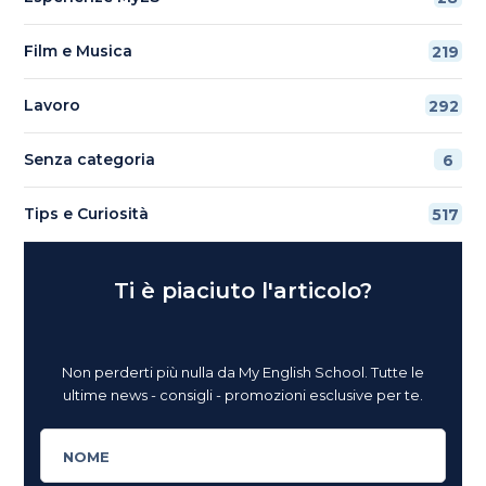
Film e Musica
219
Lavoro
292
Senza categoria
6
Tips e Curiosità
517
Ti è piaciuto l'articolo?
Non perderti più nulla da My English School. Tutte le
ultime news - consigli - promozioni esclusive per te.