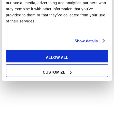
In quanto di età superiore ai 16 anni, dichiaro di acconsentire
our social media, advertising and analytics partners who
al trattamento dei miei dati personali in conformità
may combine it with other information that you’ve
all’
informativa privacy
.
provided to them or that they’ve collected from your use
Desidero ricevere comunicazioni commerciali e promozionali
of their services.
relative ai prodotti e servizi a marchio MyES
** le sedi contrassegnate con * offrono sempre solo corsi online
Show details
RICHIEDI INFORMAZIONI
ALLOW ALL
CUSTOMIZE