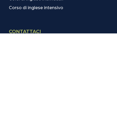
Corso di inglese intensivo
CONTATTACI
Contatti
La scuola più vicina
Tutte le scuole
Info corsi di inglese
SCOPRI DI PIÙ
Magazine