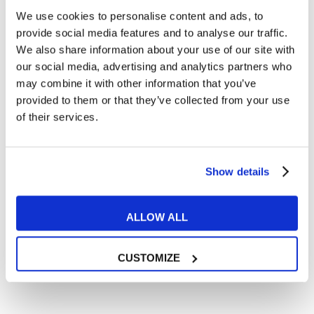
We use cookies to personalise content and ads, to
Cosa ti piace leggere?
provide social media features and to analyse our traffic.
Articoli dedicati alla grammatica inglese
We also share information about your use of our site with
Articoli dedicati a inglese nel mondo del lavoro
our social media, advertising and analytics partners who
Articoli con tips e new sulla lingua inglese
may combine it with other information that you’ve
provided to them or that they’ve collected from your use
Articoli divertenti su film e musica
of their services.
In quanto di età superiore ai 16 anni, dichiaro di acconsentire
al trattamento dei miei dati personali in conformità
all’
informativa privacy
.
Desidero ricevere comunicazioni commerciali e promozionali
Show details
relative ai prodotti e servizi a marchio MyES
ALLOW ALL
** le sedi contrassegnate con * offrono sempre solo corsi online
RICHIEDI INFORMAZIONI
CUSTOMIZE