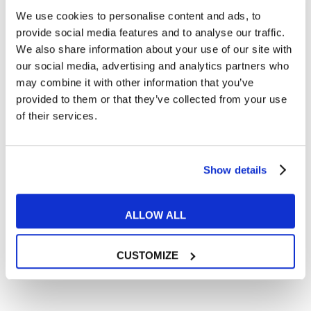
We use cookies to personalise content and ads, to
Cosa ti piace leggere?
provide social media features and to analyse our traffic.
Articoli dedicati alla grammatica inglese
We also share information about your use of our site with
Articoli dedicati a inglese nel mondo del lavoro
our social media, advertising and analytics partners who
Articoli con tips e new sulla lingua inglese
may combine it with other information that you’ve
provided to them or that they’ve collected from your use
Articoli divertenti su film e musica
of their services.
In quanto di età superiore ai 16 anni, dichiaro di acconsentire
al trattamento dei miei dati personali in conformità
all’
informativa privacy
.
Desidero ricevere comunicazioni commerciali e promozionali
Show details
relative ai prodotti e servizi a marchio MyES
ALLOW ALL
** le sedi contrassegnate con * offrono sempre solo corsi online
RICHIEDI INFORMAZIONI
CUSTOMIZE